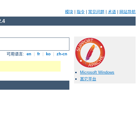
模块
|
指令
|
常见问题
|
术语
|
网站导航
.4
可用语言:
en
|
fr
|
ko
|
zh-cn
Microsoft Windows
其它平台